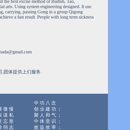
ll the best excise method of Budish, Tao,
ial arts. Using system engineering designed. It use
ng, carrying, passing Gong in a group Qigong
 achieve a fast result. People with long term sickness
canada@gmail.com
,团体提供上们服务.
中 功 八 念
横 傲 慢
创 业 建 功 ；
权 谋 私
聚 人 和 气 ；
意 忘 形
中 体 意 识 ；
唐 弱 志
效 益 效 率 ；