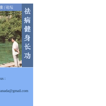
接
|
论坛
us :
acanada@gmail.com