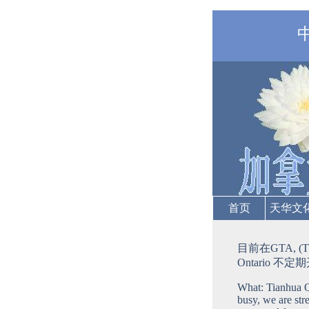
首页
天华文
目前在GTA, (T
Ontario 
What: Tianhua Q
busy, we are str