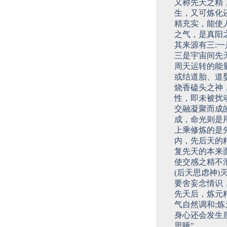
又称先天之精
生，又可炼化
精充实，能使
之气，是真阳
其来源有三:
三是宇宙间先
周天运转的能
或结道胎、道
烧香磕头之神
性，即未被扰
交融凝聚而成
成，命光则是
上乘修炼的是
内，先后天的
复先天的本来
使交感之精不
(后天思虑神)
要舍妄念情识
先天后，炼元
气自然调和;
身心还会发生
思睡"。