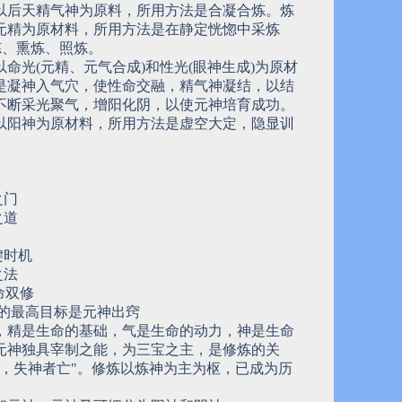
以后天精气神为原料，所用方法是合凝合炼。炼
元精为原材料，所用方法是在静定恍惚中采炼
炼、熏炼、照炼。
命光(元精、元气合成)和性光(眼神生成)为原材
是凝神入气穴，使性命交融，精气神凝结，以结
不断采光聚气，增阳化阴，以使元神培育成功。
以阳神为原材料，所用方法是虚空大定，隐显训
之门
之道
键时机
之法
命双修
炼的最高目标是元神出窍
，精是生命的基础，气是生命的动力，神是生命
元神独具宰制之能，为三宝之主，是修炼的关
昌，失神者亡"。修炼以炼神为主为枢，已成为历
。