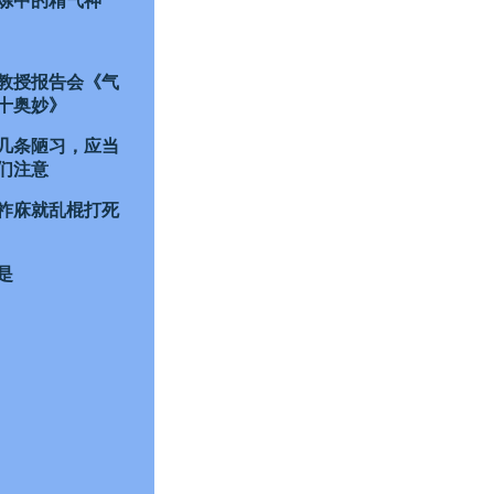
炼中的精气神
教授报告会《气
十奥妙》
几条陋习，应当
们注意
祚庥就乱棍打死
是