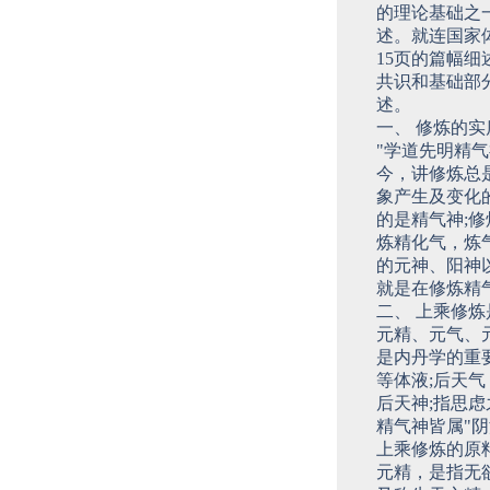
的理论基础之
述。就连国家
15页的篇幅
共识和基础部
述。
一、 修炼的
"学道先明精
今，讲修炼总
象产生及变化
的是精气神;
炼精化气，炼
的元神、阳神
就是在修炼精
二、 上乘修
元精、元气、
是内丹学的重
等体液;后天
后天神;指思
精气神皆属"
上乘修炼的原
元精，是指无