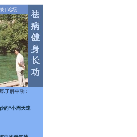
接
|
论坛
师,了解中功
:
妙的“小周天速