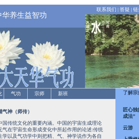
联系我们
|
答疑
|
链
中华养生益智功
了解宗
化
气功
宗师
新班
匠心独
精气神（师传）
成法”
中国传统文化的重要内涵。中国的宇宙生成理论
云游
元气在宇宙生命形成变化中所起作用的论述:传统
生学以及气功学中则把精、气、神学说作为各自