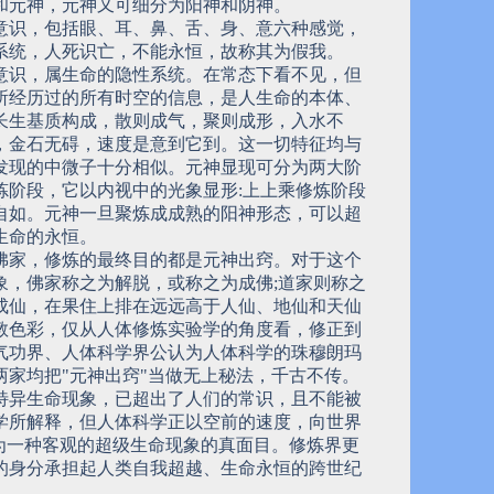
和元神，元神又可细分为阳神和阴神。
意识，包括眼、耳、鼻、舌、身、意六种感觉，
系统，人死识亡，不能永恒，故称其为假我。
意识，属生命的隐性系统。在常态下看不见，但
所经历过的所有时空的信息，是人生命的本体、
长生基质构成，散则成气，聚则成形，入水不
，金石无碍，速度是意到它到。这一切特征均与
发现的中微子十分相似。元神显现可分为两大阶
炼阶段，它以内视中的光象显形:上上乘修炼阶段
自如。元神一旦聚炼成成熟的阳神形态，可以超
生命的永恒。
佛家，修炼的最终目的都是元神出窍。对于这个
象，佛家称之为解脱，或称之为成佛;道家则称之
成仙，在果住上排在远远高于人仙、地仙和天仙
教色彩，仅从人体修炼实验学的角度看，修正到
气功界、人体科学界公认为人体科学的珠穆朗玛
两家均把"元神出窍"当做无上秘法，千古不传。
特异生命现象，已超出了人们的常识，且不能被
学所解释，但人体科学正以空前的速度，向世界
作为一种客观的超级生命现象的真面目。修炼界更
的身分承担起人类自我超越、生命永恒的跨世纪