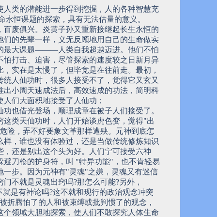
使人类的潜能进一步得到挖掘，人的各种智慧充
生命永恒课题的探索，具有无法估量的意义。
，百废俱兴。炎黄子孙又重新接继起长生永恒的
他们的先辈一样，义无反顾地用自己的生命做实
的最大课题―――人类自我超越迈进。他们不怕
不怕打击、迫害，尽管探索的速度较之日新月异
比，实在是太慢了，但毕竞是在往前走。最初，
传统人仙功时，很多人接受不了，觉得它又玄又
推出小周天速成法后，高效速成的功法，简明科
使人们大面积地接受了人仙功；
仙功也借光登场，顺理成章在被子人们接受了。
窍这类天仙功时，人们开始谈虎色变，觉得"出
太危险，弄不好要象文革那样遭殃。元神到底怎
么样，谁也没有体验过，还是当做传统修炼知识
些，还是别出这个头为好。人们宁可接受六神
躲避刀枪的护身符，叫 "特异功能"，也不肯轻易
地一步。因为元神有"灵魂"之嫌，灵魂又有迷信
窍门不就是灵魂出窍吗?那怎么可能?另外，
这不就是有神论吗?这不就和现行的政治观念冲突
些被折腾怕了的人和被束缚或批判惯了的观念，
这个领域大胆地探索，使人们不敢探究人体生命