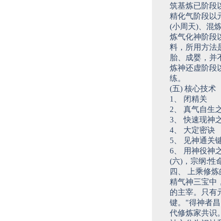
筑基炼已阶段
精化气阶段以
(小周天)、混
炼气化神阶段以
料，所用方法
胎、成婴，并
炼神还虚阶段
练。
(五) 核心技术
1、 闭精关
2、 真气自生
3、 快速现神
4、 大定密诀
5、 见神通关
6、 用神役神
(六)，宗纲:性
四、 上乘修
精气神三宝中
的主宰。只有
键。"得神者
代修炼家共识