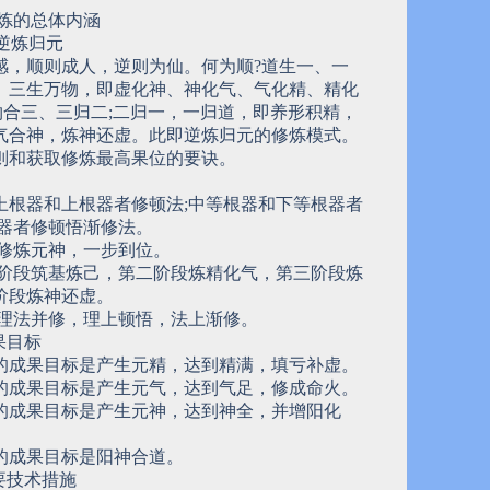
修炼的总体内涵
:逆炼归元
感，顺则成人，逆则为仙。何为顺?道生一、一
、三生万物，即虚化神、神化气、气化精、精化
万物合三、三归二;二归一，一归道，即养形积精，
气合神，炼神还虚。此即逆炼归元的修炼模式。
则和获取修炼最高果位的要诀。
上根器和上根器者修顿法;中等根器和下等根器者
根器者修顿悟渐修法。
接修炼元神，一步到位。
一阶段筑基炼己，第二阶段炼精化气，第三阶段炼
阶段炼神还虚。
:理法并修，理上顿悟，法上渐修。
果目标
的成果目标是产生元精，达到精满，填亏补虚。
的成果目标是产生元气，达到气足，修成命火。
的成果目标是产生元神，达到神全，并增阳化
的成果目标是阳神合道。
主要技术措施