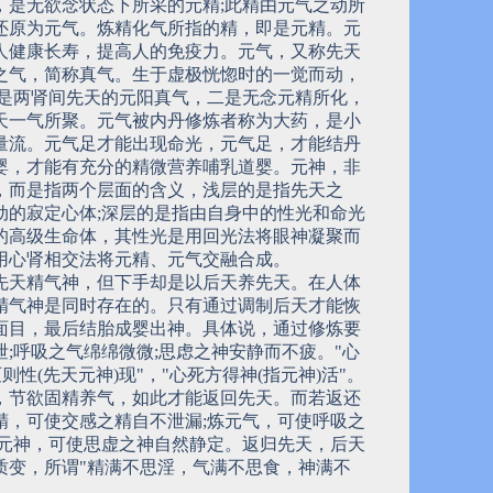
，是无欲念状态下所采的元精;此精由元气之动所
还原为元气。炼精化气所指的精，即是元精。元
人健康长寿，提高人的免疫力。元气，又称先天
之气，简称真气。生于虚极恍惚时的一觉而动，
一是两肾间先天的元阳真气，二是无念元精所化，
天一气所聚。元气被内丹修炼者称为大药，是小
量流。元气足才能出现命光，元气足，才能结丹
婴，才能有充分的精微营养哺乳道婴。元神，非
，而是指两个层面的含义，浅层的是指先天之
动的寂定心体;深层的是指由自身中的性光和命光
的高级生命体，其性光是用回光法将眼神凝聚而
用心肾相交法将元精、元气交融合成。
先天精气神，但下手却是以后天养先天。在人体
精气神是同时存在的。只有通过调制后天才能恢
面目，最后结胎成婴出神。具体说，通过修炼要
泄;呼吸之气绵绵微微;思虑之神安静而不疲。"心
灭则性(先天元神)现"，"心死方得神(指元神)活"。
，节欲固精养气，如此才能返回先天。而若返还
精，可使交感之精自不泄漏;炼元气，可使呼吸之
炼元神，可使思虚之神自然静定。返归先天，后天
质变，所谓"精满不思淫，气满不思食，神满不