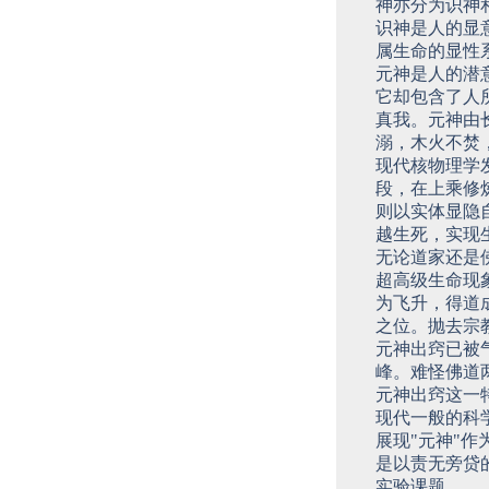
神亦分为识神
识神是人的显
属生命的显性
元神是人的潜
它却包含了人
真我。元神由
溺，木火不焚
现代核物理学
段，在上乘修
则以实体显隐
越生死，实现
无论道家还是
超高级生命现
为飞升，得道
之位。抛去宗
元神出窍已被
峰。难怪佛道
元神出窍这一
现代一般的科
展现"元神"
是以责无旁贷
实验课题。