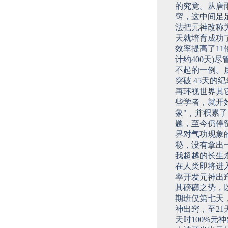
的究竟。从唐雨
窍，这中间足
法把元神改称为
天就培育成功
效率提高了1
计约400天)
不起的一例。
突破 45天的
再环视世界其
些学者，就开
象"，并积累
题，至今仍停
界对气功现象
秘，没有拿出
我超越的长生
在人类即将进
率开发元神出
其磅礴之势，以
期班仅第七天，
神出窍，至21
天时100%元