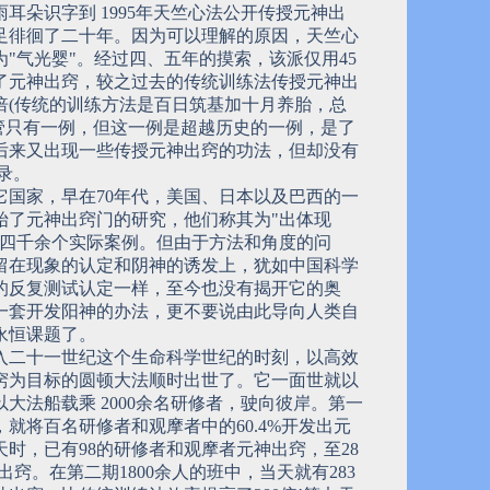
耳朵识字到 1995年天竺心法公开传授元神出
足徘徊了二十年。因为可以理解的原因，天竺心
"气光婴"。经过四、五年的摸索，该派仅用45
了元神出窍，较之过去的传统训练法传授元神出
1倍(传统的训练方法是百日筑基加十月养胎，总
尽管只有一例，但这一例是超越历史的一例，是了
后来又出现一些传授元神出窍的功法，但却没有
纪录。
它国家，早在70年代，美国、日本以及巴西的一
始了元神出窍门的研究，他们称其为"出体现
了四千余个实际案例。但由于方法和角度的问
留在现象的认定和阴神的诱发上，犹如中国科学
的反复测试认定一样，至今也没有揭开它的奥
一套开发阳神的办法，更不要说由此导向人类自
永恒课题了。
入二十一世纪这个生命科学世纪的时刻，以高效
窍为目标的圆顿大法顺时出世了。它一面世就以
大法船载乘 2000余名研修者，驶向彼岸。第一
就将百名研修者和观摩者中的60.4%开发出元
天时，已有98的研修者和观摩者元神出窍，至28
神出窍。在第二期1800余人的班中，当天就有283