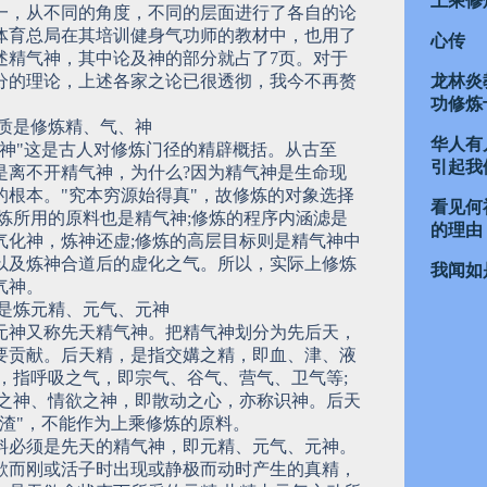
上乘修
一，从不同的角度，不同的层面进行了各自的论
体育总局在其培训健身气功师的教材中，也用了
心传
细述精气神，其中论及神的部分就占了7页。对于
分的理论，上述各家之论已很透彻，我今不再赘
龙林炎
功修炼
实质是修炼精、气、神
华人有
气神"这是古人对修炼门径的精辟概括。从古至
引起我
是离不开精气神，为什么?因为精气神是生命现
的根本。"究本穷源始得真"，故修炼的对象选择
看见何
修炼所用的原料也是精气神;修炼的程序内涵滤是
的理由
气化神，炼神还虚;修炼的高层目标则是精气神中
以及炼神合道后的虚化之气。所以，实际上修炼
我闻如
气神。
炼是炼元精、元气、元神
元神又称先天精气神。把精气神划分为先后天，
要贡献。后天精，是指交媾之精，即血、津、液
气，指呼吸之气，即宗气、谷气、营气、卫气等;
虑之神、情欲之神，即散动之心，亦称识神。后天
阴渣"，不能作为上乘修炼的原料。
料必须是先天的精气神，即元精、元气、元神。
欲而刚或活子时出现或静极而动时产生的真精，