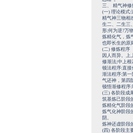
三、 精气神
(一) 理论模式
精气神三物相
生二、二生三
形;何为逆?
炼精化气，炼
也即长生的原
(二) 修炼程序
因人而异。上
修渐法;中上
顿法程序:直
渐法程序:第
气还神，第四
顿悟渐修程序
(三) 各阶段成
筑基炼己阶段
炼精化气阶段
炼气化神阶段
阴。
炼神还虚阶段
(四) 各阶段