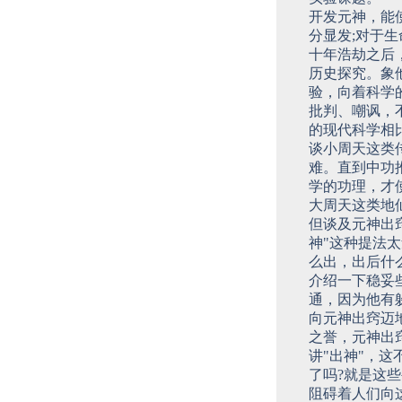
开发元神，能
分显发;对于
十年浩劫之后
历史探究。象
验，向着科学
批判、嘲讽，
的现代科学相
谈小周天这类
难。直到中功
学的功理，才
大周天这类地
但谈及元神出
神"这种提法
么出，出后什
介绍一下稳妥
通，因为他有
向元神出窍迈
之誉，元神出
讲"出神"，
了吗?就是这
阻碍着人们向