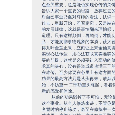
点至关重要，也是能否实现心传的关
告诉大家一个重要的思路，放弃过去
对自己事业乃至对尊师的看法，认识
过去，重新开始，即否定它，又是站
的发展规律，这就是事怕翻来理怕颠
道理。只有这样颠倒，再颠倒，才能
己，才能洞彻事物现象的本质，获大
得九叶金莲正果，立刻证上乘金仙真
实现心法传运，用心法获取真实准确
要的前提，这就是必须要进入高功的
求真的决心，没有得道成道功满三千
在难传。至少你要在心里上有这方面
功果的最高方法乃是从头再来，放弃
始，不妨重一.二部功重头练起，看看
新的感受和体验。
从前的功果毁掉了不可怕，无论是
这个事业。从个人修炼来讲，不管你
者暂时的停止练功，甚至在修炼中一