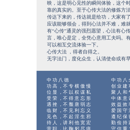
映，这是明心见性的瞬间体验，这个
靠的真实的。至于心传大法的修炼方
传达下来的，传达就是给功，大家有
应该能够领会，得到心法并不难，难
有“心传”通灵的强烈愿望，心法有心
言，唯心是定，全凭心意用工夫吗。
可以相互交流体验一下。
心传大法 ，得者自得之。
无字法门，度化众生，认清使命或有
中 功 八 德
中 功 八
功 高 ，不 专 横 傲 慢
创 业 建 
位 显 ，不 以 权 谋 私
聚 人 和 
受 荣 ，不 得 意 忘 形
中 体 意 
遇 挫 ，不 颓 唐 弱 志
效 益 效 
临 财 ，不 见 利 忘 义
爱 国 守 
见 色 ，不 起 淫 生 邪
遵 纪 保 
待 人 ，讲 利 他 宽 宏
勤 俭 持 
营 职 ，比 鞠 躬 尽 瘁
守 信 重 