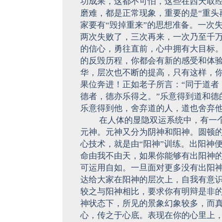
功成果，这都不可怕，这些在西天取
磨难，都是正常现象，重要的是“重头
家要有“毁掉重来”的思想准备。一次
两次失败了，三次再来，一次乃至千
的信心，勇往直前，心中拥有大目标
的反毁历程，你都会有新的感受和体
华，层次也不断的提高，只有这样，
果位奔进！正如老子所言：“同于道者
德者，德亦乐得之。”乐意得到道和德
乐意得到他，舍弃道的人，道也舍弃
在人体的显隐双运系统中，有一个“
元神。元神又分为阴神和阳神。圆顿
心技术，就是由“阳神”训练。出阳神
命由我不由天，如果你能够有出阳神
可运用自如。一旦面对更多没有出阳
达给大家在阳神的层次上，自我有意
较之与阳神相比，要求你有明辩是非
神状态下，所见的景象幻象较多，而
心，传之于心底。表现在你的心里上